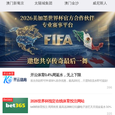
红擎铸魂大讲堂 我院邀请优秀...
为深化新时代立德树人根本任务，扎实推进“大
思政课”建...
招生工作
就业工作
党团工作
3308维多利亚线路检测中心2024年硕士研究生复...
04-10
生物与医药专业2024年调剂复试（一批）...
04-09
3308维多利亚线路检测中心2024年研究生招生调剂复试（一...
04-07
河北经贸大学3308维多利亚线路检测中心关于202...
04-01
3308维多利亚线路检测中心2024年研究生招生一...
03-26
查看更多