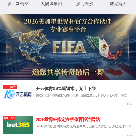
2025届毕业生读研与就业经验分享会
2025-06-13
3308维多利亚线路检测中心访企拓岗走进太行香精
2025-05-30
河北经贸大学2025届毕业生校园双选会
2025-03-13
3308维多利亚线路检测中心开展校企交流会
2024-10-12
查看更多
版权所有：CHINA·3308维多利亚线路检测中心-品牌官