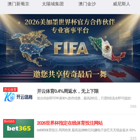
红擎铸魂大讲堂 我院邀请优秀...
为深化新时代立德树人根本任务，扎实推进“大
思政课”建...
招生工作
就业工作
党团工作
3308维多利亚线路检测中心2024年硕士研究生复...
04-10
生物与医药专业2024年调剂复试（一批）...
04-09
3308维多利亚线路检测中心2024年研究生招生调剂复试（一...
04-07
河北经贸大学3308维多利亚线路检测中心关于202...
04-01
3308维多利亚线路检测中心2024年研究生招生一...
03-26
查看更多